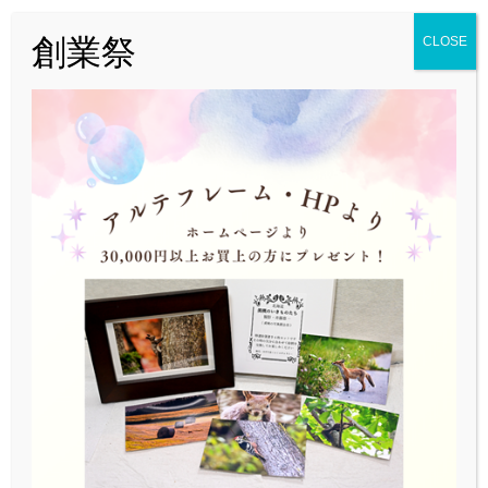
創業祭
CLOSE
ブラウン
¥22,880
在庫状態 : 在庫有り
(税込)
数量
枚
スルーホワイト
¥22,880
在庫状態 : 在庫有り
(税込)
数量
枚
ブラックB
¥22,880
在庫状態 : 在庫有り
(税込)
数量
枚