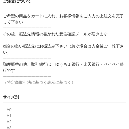
ご注文について
アルテ
アートポスター
ご希望の商品をカートに入れ、お客様情報をご入力の上注文を完了
して下さい
アルミフレーム
ーーーーーーーーーーーー
その後、振込先情報の書かれた受注確認メールが届きます
ウッディフレーム
ーーーーーーーーーーーー
都合の良い振込先にお振込み下さい（急ぐ場合は入金後ご一報下さ
ボード
い）
ーーーーーーーーーーーー
秋月貿易
郵便振替の他、取引銀行は ゆうちょ銀行・楽天銀行・ペイペイ銀
行です
インテリア
ーーーーーーーーーーーー
（特定商取引法に基づく表示に基づく）
今月の特価品
サイズ別
アートレンタル
A0
終活準備のお手伝い
A1
A2
A3