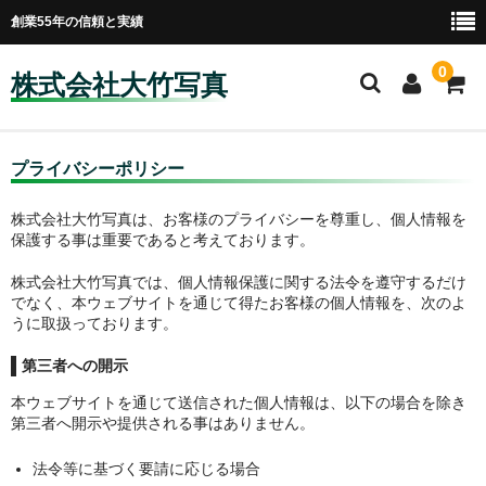
創業55年の信頼と実績
0
株式会社大竹写真
ホーム
プライバシーポリシー
会社案内
株式会社大竹写真は、お客様のプライバシーを尊重し、個人情報を
保護する事は重要であると考えております。
プライバシーポリシー
株式会社大竹写真では、個人情報保護に関する法令を遵守するだけ
採用情報
でなく、本ウェブサイトを通じて得たお客様の個人情報を、次のよ
うに取扱っております。
プリントハウス30
第三者への開示
営業案内
本ウェブサイトを通じて送信された個人情報は、以下の場合を除き
第三者へ開示や提供される事はありません。
プリント・ネガ現像
法令等に基づく要請に応じる場合
ミニミニギャラリー