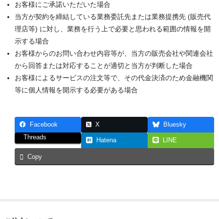
お客様にご承諾いただいた場合
当方が契約を締結している業務委託先または業務提携先 (販売代
画像処理
理店等) に対し、業務を行う上で必要と思われる範囲の情報を開
おやつ堂本舗
示する場合
お客様からのお問い合わせ内容等が、当方の販売会社や関連会社
学校アルバム作例
から回答または対応することが適切と当方が判断した場合
お客様によるサービスの注文等で、その代金決済のため金融機関
集合写真作例
等に個人情報を開示する必要がある場合
その他作例
お問い合わせ
Facebook
X
Bluesky
Threads
Hatena
LINE
通信販売
Copy
今月の特価品
お勧め商品
富士フィルム