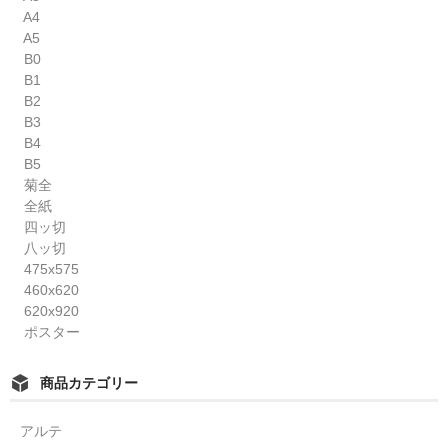
A4
A5
B0
B1
B2
B3
B4
B5
菊全
全紙
四ッ切
八ッ切
475x575
460x620
620x920
ポスター
商品カテゴリー
アルテ