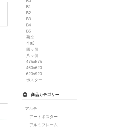
B0
B1
B2
B3
B4
B5
菊全
全紙
四ッ切
八ッ切
475x575
460x620
620x920
ポスター
商品カテゴリー
アルテ
アートポスター
アルミフレーム