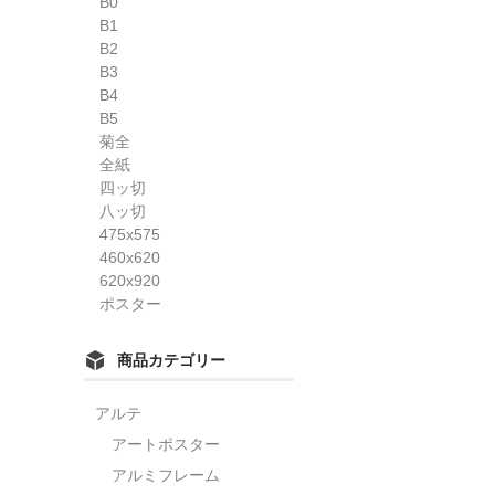
B0
B1
B2
B3
B4
B5
菊全
全紙
四ッ切
八ッ切
475x575
460x620
620x920
ポスター
商品カテゴリー
アルテ
アートポスター
アルミフレーム