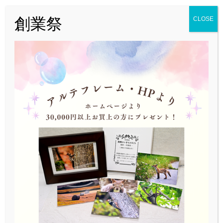
創業祭
CLOSE
ブラウン
¥22,880
在庫状態 : 在庫有り
(税込)
数量
枚
スルーホワイト
¥22,880
在庫状態 : 在庫有り
(税込)
数量
枚
ブラックB
¥22,880
在庫状態 : 在庫有り
(税込)
数量
枚