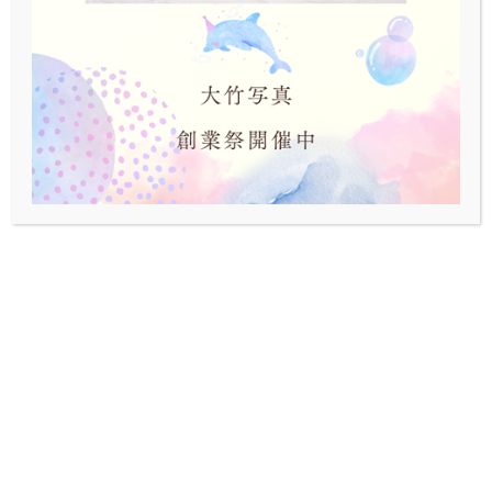
ホワイト
¥22,880
在庫状態 : 在庫有り
(税込)
数量
枚
イエロー
¥22,880
在庫状態 : 在庫有り
(税込)
数量
枚
ブルー
¥22,880
在庫状態 : 在庫有り
(税込)