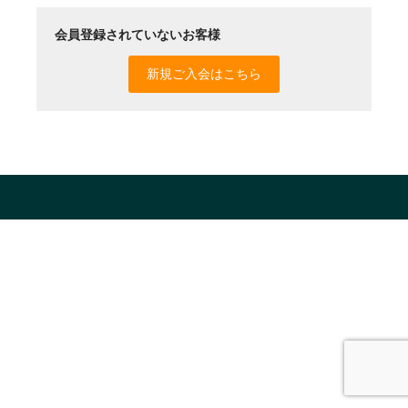
画像処理
会員登録されていないお客様
おやつ堂本舗
新規ご入会はこちら
学校アルバム作例
集合写真作例
その他作例
お問い合わせ
通信販売
今月の特価品
お勧め商品
富士フィルム