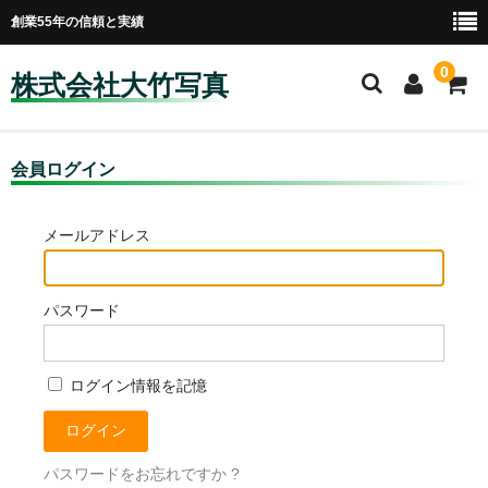
創業55年の信頼と実績
0
株式会社大竹写真
ホーム
会員ログイン
会社案内
メールアドレス
プライバシーポリシー
採用情報
パスワード
プリントハウス30
ログイン情報を記憶
営業案内
プリント・ネガ現像
パスワードをお忘れですか ?
ミニミニギャラリー