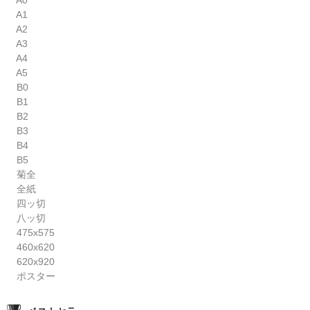
A0
A1
A2
A3
A4
A5
B0
B1
B2
B3
B4
B5
菊全
全紙
四ッ切
八ッ切
475x575
460x620
620x920
ポスター