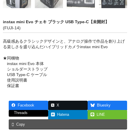
アルテ
アートポスター
instax mini Evo チェキ ブラック USB Type-C【未開封】
アルミフレーム
(FUJI-14)
ウッディフレーム
高級感あるクラシックデザインと、アナログ操作で作品を創り上げ
る楽しさを盛り込んだハイブリッドカメラinstax mini Evo
ボード
★同梱物
instax mini Evo 本体
秋月貿易
ショルダーストラップ
USB Type-C ケーブル
インテリア
使用説明書
保証書
今月の特価品
アートレンタル
Facebook
X
Bluesky
終活準備のお手伝い
Threads
Hatena
LINE
Copy