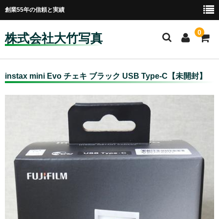
創業55年の信頼と実績
0
株式会社大竹写真
ホーム
instax mini Evo チェキ ブラック USB Type-C【未開封】
会社案内
プライバシーポリシー
採用情報
プリントハウス30
営業案内
プリント・ネガ現像
ミニミニギャラリー