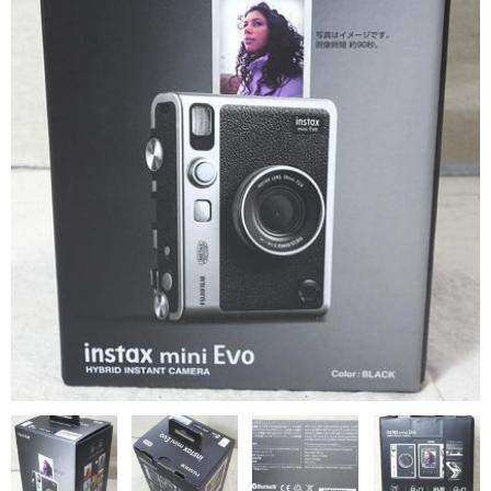
画像処理
おやつ堂本舗
学校アルバム作例
集合写真作例
その他作例
お問い合わせ
通信販売
今月の特価品
お勧め商品
富士フィルム