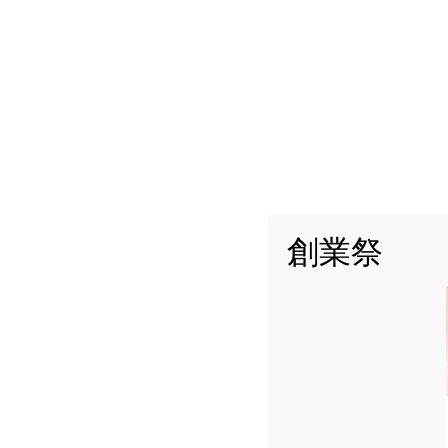
ナチュラル
創業祭
ブラックA
ホワイトウッド