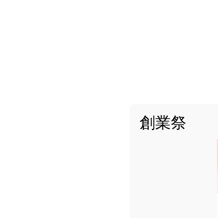
ナチュラル
創業祭
ブラックA
ホワイトウッド