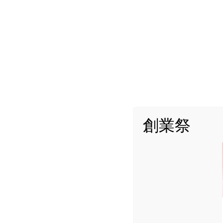
ナチュラル
創業祭
ブラックA
ホワイトウッド