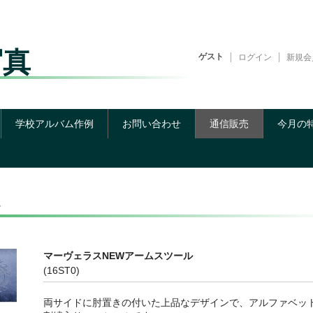
写真
ゲスト
ログイン
新規会
学校アルバム作例
お問い合わせ
通信販売
今月の
マーヴェラスNEWアームスツール
(16ST0)
両サイドに肘置きの付いた上品なデザインで、アルファベッ