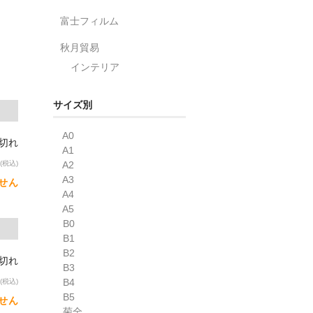
富士フィルム
秋月貿易
インテリア
サイズ別
A0
り切れ
A1
A2
(税込)
A3
せん
A4
A5
B0
B1
B2
り切れ
B3
B4
(税込)
B5
せん
菊全