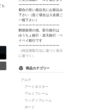
ーーーーーーーーーーーー
ても
都合の良い振込先にお振込み
下さい（急ぐ場合は入金後ご
一報下さい）
ーーーーーーーーーーーー
郵便振替の他、取引銀行は
ゆうちょ銀行・楽天銀行・ペ
イペイ銀行です
ーーーーーーーーーーーー
（特定商取引法に基づく表示
に基づく）
商品カテゴリー
アルテ
アートポスター
アルミフレーム
ウッディフレーム
ボード