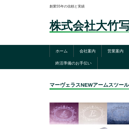
創業55年の信頼と実績
株式会社大竹
ホーム
会社案内
営業案内
終活準備のお手伝い
マーヴェラスNEWアームスツール