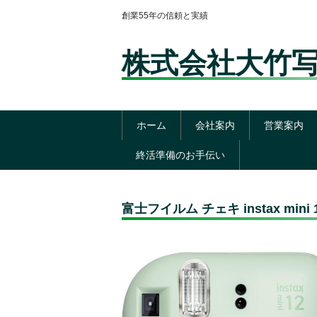
創業55年の信頼と実績
株式会社大竹
ホーム
会社案内
営業案内
終活準備のお手伝い
富士フイルム チェキ instax min