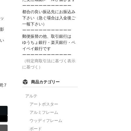
ーーーーーーーーーーーー
都合の良い振込先にお振込み
下さい（急ぐ場合は入金後ご
アッ
一報下さい）
影
ーーーーーーーーーーーー
郵便振替の他、取引銀行は
い
ゆうちょ銀行・楽天銀行・ペ
イペイ銀行です
ーーーーーーーーーーーー
（特定商取引法に基づく表示
に基づく）
商品カテゴリー
:7
アルテ
アートポスター
アルミフレーム
ウッディフレーム
ボード