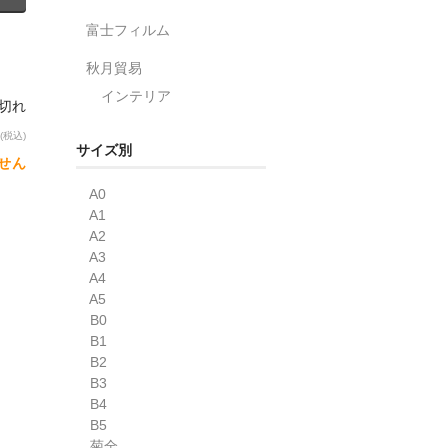
富士フィルム
秋月貿易
インテリア
り切れ
(税込)
サイズ別
せん
A0
A1
A2
A3
A4
A5
B0
B1
B2
B3
B4
B5
菊全