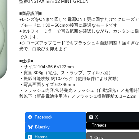
型番:INSTAX mini 12 MINT GREEN
■商品説明■
●レンズをONまで回して電源ON！更に回すだけでクローズ
プモードに！30～50cmの接写に最適なモードです
●セルフィーミラーで写る範囲を確認しながら、カンタンに撮
できます。
●クローズアップモードでもフラッシュを自動調整！強すぎな
光で、白飛びを抑えます
■仕様■
・サイズ:104×66.6×122mm
・質量:306g（電池、ストラップ、フィルム別）
・撮影可能枚数:約10パック（使用条件により変動）
・写真画面サイズ:62×46mm
・フラッシュ内容:常時発光フラッシュ（自動調光）／充電時間
秒以下（新品電池使用時）／フラッシュ撮影距離:0.3～2.2m
Facebook
X
Threads
Bluesky
Hatena
Copy